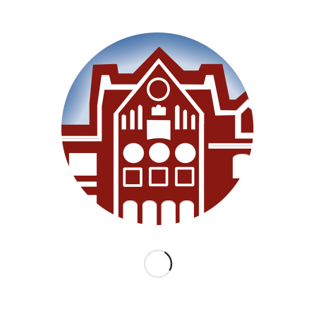
SEITEN
Willkommen
Unsere Schule
Im Unterricht
Besonderes
Ganztag/BEB
Archiv
Medien
Datenschutz
Impressum
Lernanfänger 2026/2027
KATEGORIEN