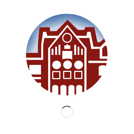
SEITEN
Willkommen
Unsere Schule
Im Unterricht
Besonderes
Ganztag/BEB
Archiv
Medien
Datenschutz
Impressum
Lernanfänger 2026/2027
KATEGORIEN