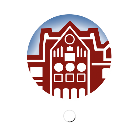
SEITEN
Willkommen
Unsere Schule
Im Unterricht
Besonderes
Ganztag/BEB
Archiv
Medien
Datenschutz
Impressum
Lernanfänger 2026/2027
KATEGORIEN