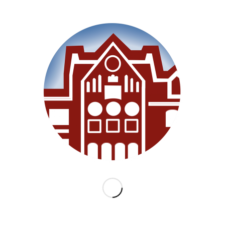
SEITEN
Willkommen
Unsere Schule
Im Unterricht
Besonderes
Ganztag/BEB
Archiv
Medien
Datenschutz
Impressum
Lernanfänger 2026/2027
KATEGORIEN