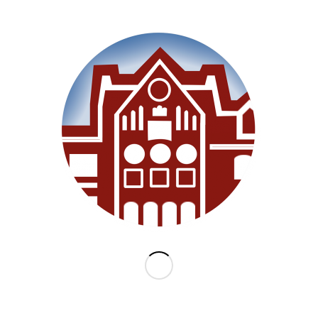
SEITEN
Willkommen
Unsere Schule
Im Unterricht
Besonderes
Ganztag/BEB
Archiv
Medien
Datenschutz
Impressum
Lernanfänger 2026/2027
KATEGORIEN