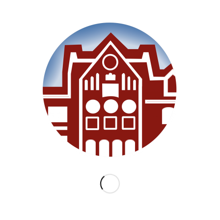
SEITEN
Willkommen
Unsere Schule
Im Unterricht
Besonderes
Ganztag/BEB
Archiv
Medien
Datenschutz
Impressum
Lernanfänger 2026/2027
KATEGORIEN