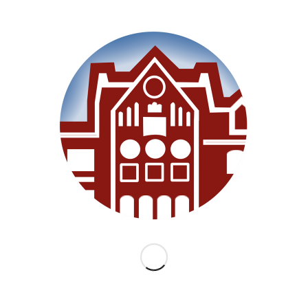
SEITEN
Willkommen
Unsere Schule
Im Unterricht
Besonderes
Ganztag/BEB
Archiv
Medien
Datenschutz
Impressum
Lernanfänger 2026/2027
KATEGORIEN