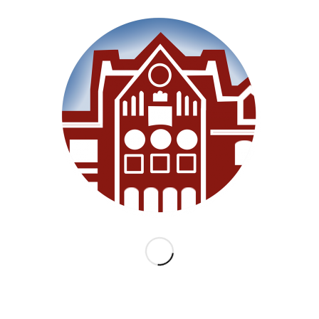
Willkommen
Unsere Schule
Im Unterricht
Besonderes
Ganztag/BEB
Archiv
Medien
Datenschutz
Impressum
Lernanfänger 2026/2027
KATEGORIEN
Allgemein