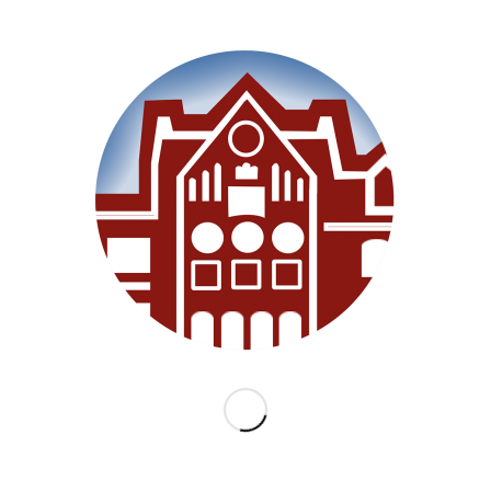
SEITEN
Willkommen
Unsere Schule
Im Unterricht
Besonderes
Ganztag/BEB
Archiv
Medien
Datenschutz
Impressum
Lernanfänger 2026/2027
KATEGORIEN