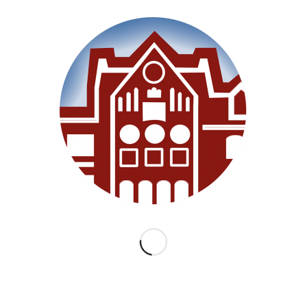
Willkommen
Unsere Schule
Im Unterricht
Besonderes
Ganztag/BEB
Archiv
Medien
Datenschutz
Impressum
Lernanfänger 2026/2027
KATEGORIEN
Allgemein