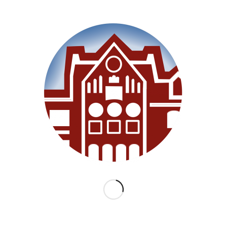
SEITEN
Willkommen
Unsere Schule
Im Unterricht
Besonderes
Ganztag/BEB
Archiv
Medien
Datenschutz
Impressum
Lernanfänger 2026/2027
KATEGORIEN