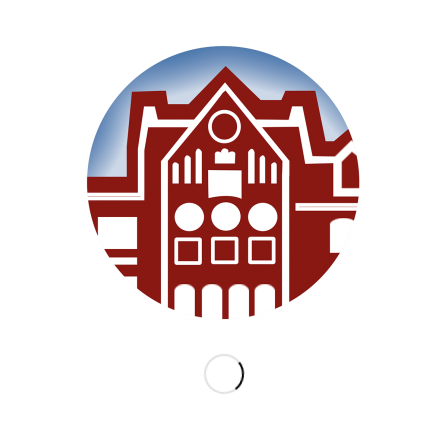
SEITEN
Willkommen
Unsere Schule
Im Unterricht
Besonderes
Ganztag/BEB
Archiv
Medien
Datenschutz
Impressum
Lernanfänger 2026/2027
KATEGORIEN