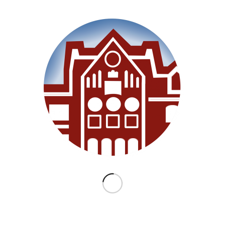
SEITEN
Willkommen
Unsere Schule
Im Unterricht
Besonderes
Ganztag/BEB
Archiv
Medien
Datenschutz
Impressum
Lernanfänger 2026/2027
KATEGORIEN
Allgemein