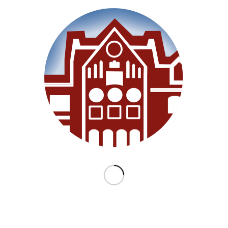
Willkommen
Unsere Schule
Im Unterricht
Besonderes
Ganztag/BEB
Archiv
Medien
Datenschutz
Impressum
Lernanfänger 2026/2027
KATEGORIEN
Allgemein