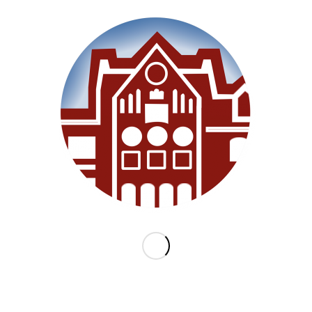
Willkommen
Unsere Schule
Im Unterricht
Besonderes
Ganztag/BEB
Archiv
Medien
Datenschutz
Impressum
Lernanfänger 2026/2027
KATEGORIEN
Allgemein