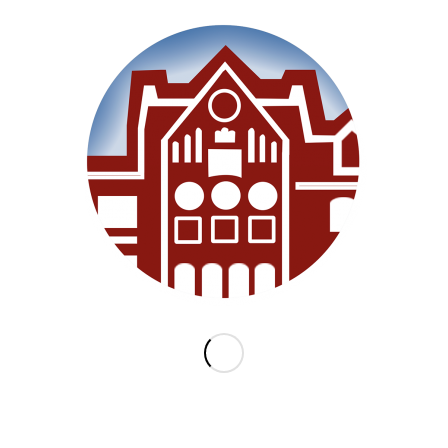
Willkommen
Unsere Schule
Im Unterricht
Besonderes
Ganztag/BEB
Archiv
Medien
Datenschutz
Impressum
Lernanfänger 2026/2027
KATEGORIEN
Allgemein