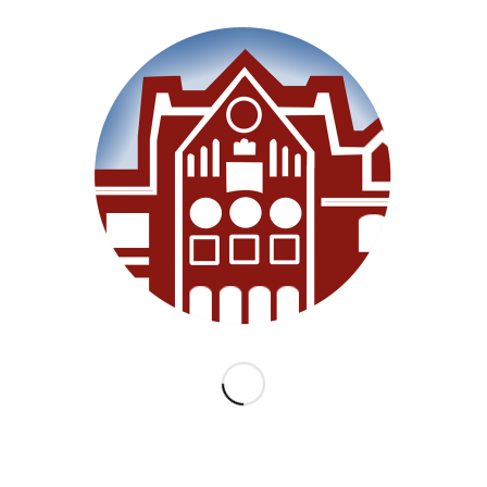
Willkommen
Unsere Schule
Im Unterricht
Besonderes
Ganztag/BEB
Archiv
Medien
Datenschutz
Impressum
Lernanfänger 2026/2027
KATEGORIEN
Allgemein