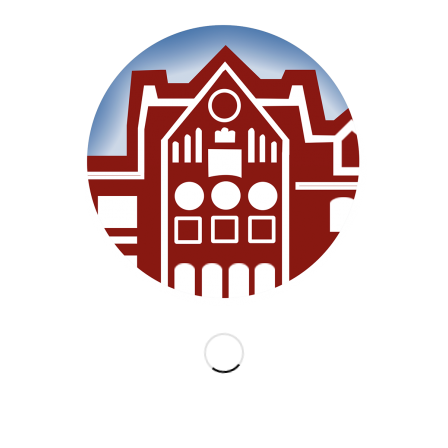
Willkommen
Unsere Schule
Im Unterricht
Besonderes
Ganztag/BEB
Archiv
Medien
Datenschutz
Impressum
Lernanfänger 2026/2027
KATEGORIEN
Allgemein