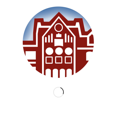
Willkommen
Unsere Schule
Im Unterricht
Besonderes
Ganztag/BEB
Archiv
Medien
Datenschutz
Impressum
Lernanfänger 2026/2027
KATEGORIEN
Allgemein