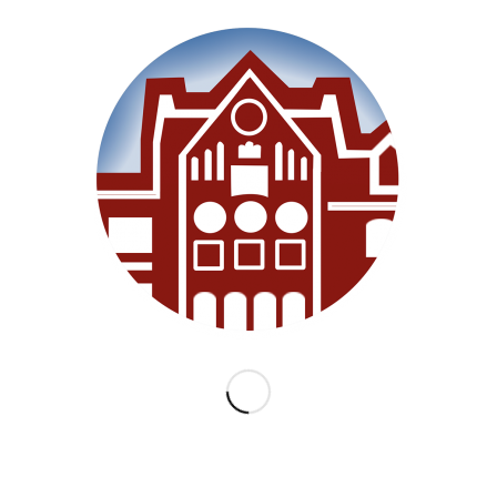
Willkommen
Unsere Schule
Im Unterricht
Besonderes
Ganztag/BEB
Archiv
Medien
Datenschutz
Impressum
Lernanfänger 2026/2027
KATEGORIEN
Allgemein