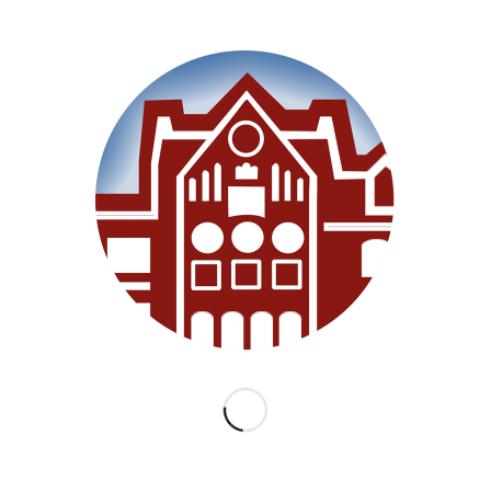
SEITEN
Willkommen
Unsere Schule
Im Unterricht
Besonderes
Ganztag/BEB
Archiv
Medien
Datenschutz
Impressum
Lernanfänger 2026/2027
KATEGORIEN