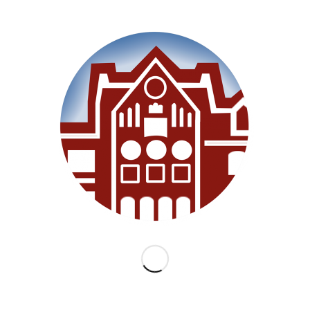
SEITEN
Willkommen
Unsere Schule
Im Unterricht
Besonderes
Ganztag/BEB
Archiv
Medien
Datenschutz
Impressum
Lernanfänger 2026/2027
KATEGORIEN