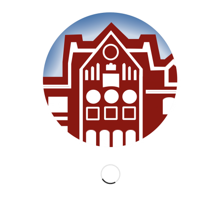
Willkommen
Unsere Schule
Im Unterricht
Besonderes
Ganztag/BEB
Archiv
Medien
Datenschutz
Impressum
Lernanfänger 2026/2027
KATEGORIEN
Allgemein