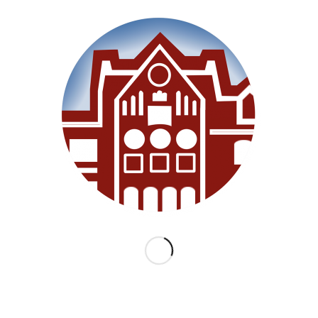
Willkommen
Unsere Schule
Im Unterricht
Besonderes
Ganztag/BEB
Archiv
Medien
Datenschutz
Impressum
Lernanfänger 2026/2027
KATEGORIEN
Allgemein