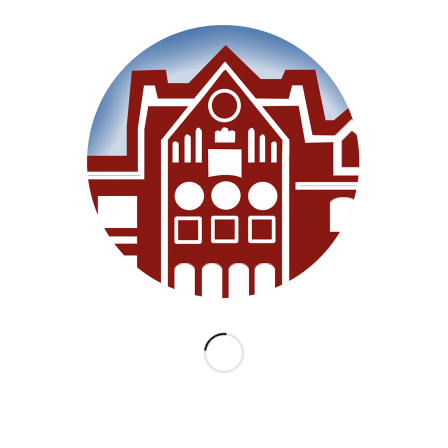
Willkommen
Unsere Schule
Im Unterricht
Besonderes
Ganztag/BEB
Archiv
Medien
Datenschutz
Impressum
Lernanfänger 2026/2027
KATEGORIEN
Allgemein