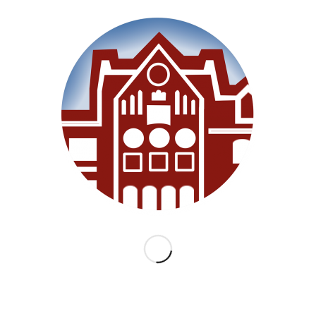
Willkommen
Unsere Schule
Im Unterricht
Besonderes
Ganztag/BEB
Archiv
Medien
Datenschutz
Impressum
Lernanfänger 2026/2027
KATEGORIEN
Allgemein