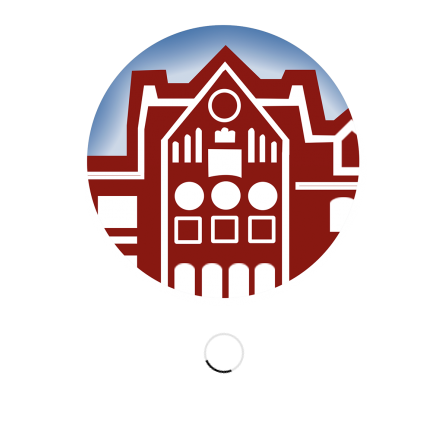
Willkommen
Unsere Schule
Im Unterricht
Besonderes
Ganztag/BEB
Archiv
Medien
Datenschutz
Impressum
Lernanfänger 2026/2027
KATEGORIEN
Allgemein